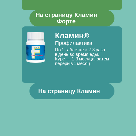
На страницу Кламин
Форте
Кламин®
Профилактика
По 1 таблетке × 2‑3 раза
в день во время еды.
Курс — 1‑3 месяца, затем
перерыв 1 месяц
На страницу Кламин