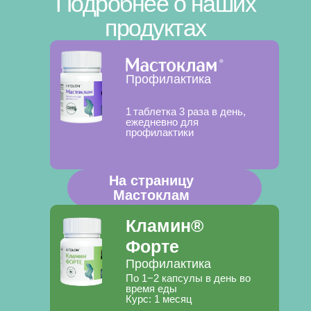
Подробнее о наших
продуктах
Профилактика
1 таблетка 3 раза в день,
ежедневно для
профилактики
На страницу
Мастоклам
Кламин®
Форте
Профилактика
По 1−2 капсулы в день во
время еды
Курс: 1 месяц