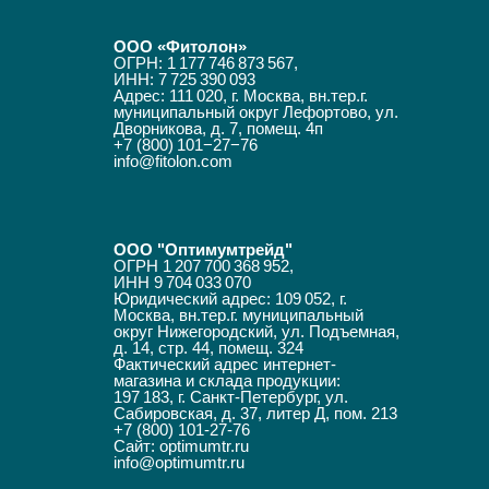
ООО «Фитолон»
ОГРН: 1 177 746 873 567,
ИНН: 7 725 390 093
Адрес: 111 020, г. Москва, вн.тер.г.
муниципальный округ Лефортово, ул.
Дворникова, д. 7, помещ. 4п
+7 (800) 101−27−76
info@fitolon.com
ООО "Оптимумтрейд"
ОГРН 1 207 700 368 952,
ИНН 9 704 033 070
Юридический адрес: 109 052, г.
Москва, вн.тер.г. муниципальный
округ Нижегородский, ул. Подъемная,
д. 14, стр. 44, помещ. 324
Фактический адрес интернет-
магазина и склада продукции:
197 183, г. Санкт-Петербург, ул.
Сабировская, д. 37, литер Д, пом. 213
+7 (800) 101-27-76
Сайт:
optimumtr.ru
info@optimumtr.ru