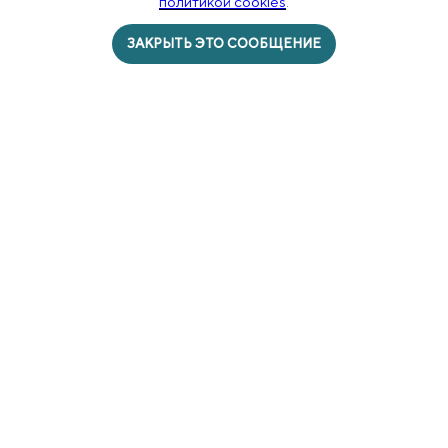
политикой cookies
.
ПОКУПАТЕЛЯМ
Продукты
ЗАКРЫТЬ ЭТО СООБЩЕНИЕ
Оплата и
доставка
Сертификаты
ДОКУМЕНТЫ
Политика конфиденциальности
Публичная оферта
Пользовательское соглашение
Обработка персональных данных
Политика возврата
Правовая информация