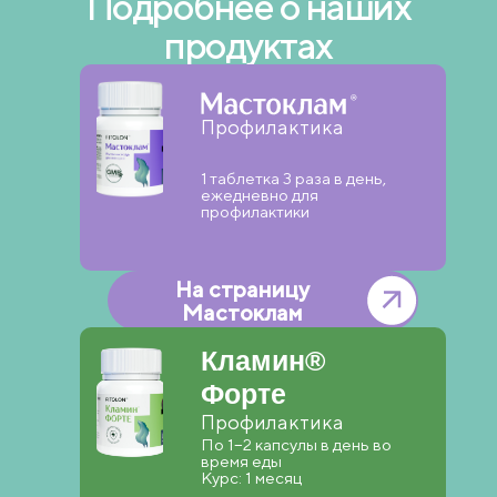
Подробнее о наших
продуктах
Профилактика
1 таблетка 3 раза в день,
ежедневно для
профилактики
На страницу
Мастоклам
Кламин®
Форте
Профилактика
По 1−2 капсулы в день во
время еды
Курс: 1 месяц